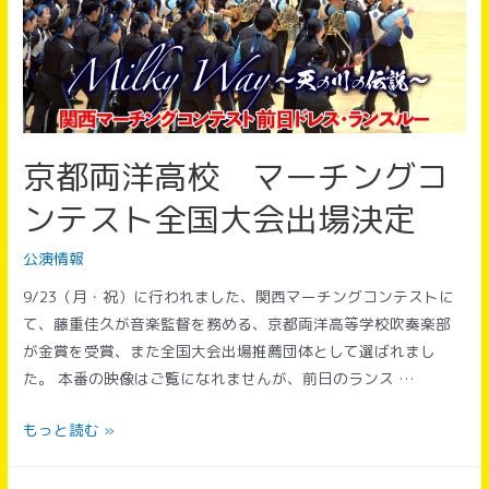
京都両洋高校 マーチングコ
ンテスト全国大会出場決定
公演情報
9/23（月・祝）に行われました、関西マーチングコンテストに
て、藤重佳久が音楽監督を務める、京都両洋高等学校吹奏楽部
が金賞を受賞、また全国大会出場推薦団体として選ばれまし
た。 本番の映像はご覧になれませんが、前日のランス …
京
もっと読む »
都
両