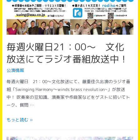
ラ
毎週火曜日21：00～ 文化
放送にてラジオ番組放送中！
公演情報
毎週火曜日 21：00～文化放送にて、藤重佳久出演のラジオ番
組「Swinging Harmony～winds brass revolution~」が放送
中！ 吹奏楽の豆知識、演奏家や作曲家などをゲストに招いてト
ーク、質問 …
毎
もっと読む »
週
火