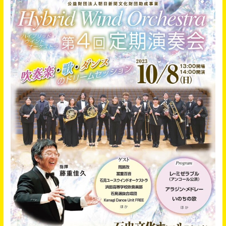
曜
日
21：
00
～
文
化
放
送
に
て
ラ
ジ
オ
番
組
放
送