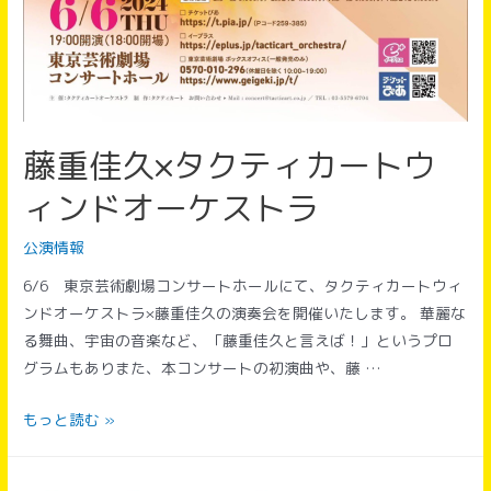
藤重佳久×タクティカートウ
ィンドオーケストラ
公演情報
6/6 東京芸術劇場コンサートホールにて、タクティカートウィ
ンドオーケストラ×藤重佳久の演奏会を開催いたします。 華麗な
る舞曲、宇宙の音楽など、「藤重佳久と言えば！」というプロ
グラムもありまた、本コンサートの初演曲や、藤 …
藤
もっと読む »
重
佳