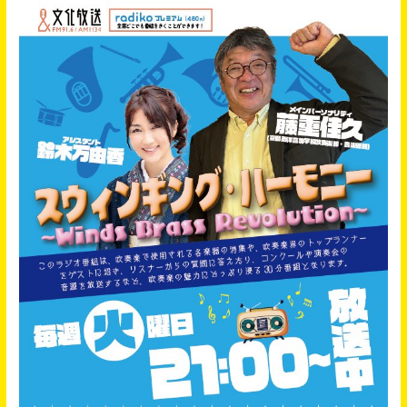
久
×
タ
ク
テ
ィ
カ
ー
ト
ウ
ィ
ン
ド
オ
ー
ケ
ス
ト