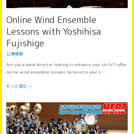
Online Wind Ensemble
Lessons with Yoshihisa
Fujishige
公演情報
Are you a band director looking to enhance your skills?I offer
online wind ensemble lessons tailored to your n …
Online
もっと読む »
Wind
Ensemble
Lessons
with
Yoshihisa
Fujishige