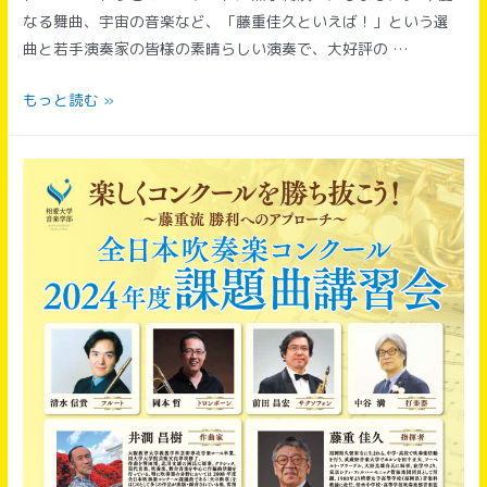
なる舞曲、宇宙の音楽など、「藤重佳久といえば！」という選
場
曲と若手演奏家の皆様の素晴らしい演奏で、大好評の …
決
定
タ
もっと読む »
ク
テ
ィ
カ
ー
ト
ウ
ィ
ン
ド
オ
ー
ケ
ス