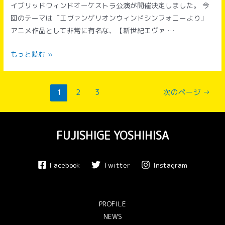
イブリッドウィンドオーケストラ公演が開催決定しました。 今
回のテーマは「エヴァンゲリオンウィンドシンフォニーより」
アニメ作品として非常に有名な、【新世紀エヴァ …
12/24
もっと読む »
ハ
イ
投
ブ
1
2
3
次のページ
→
稿
リ
ナ
ッ
ビ
ト
FUJISHIGE YOSHIHISA
ゲ
ウ
ー
ィ
Facebook
Twitter
Instagram
シ
ン
ョ
ド
ン
オ
PROFILE
ー
NEWS
ケ