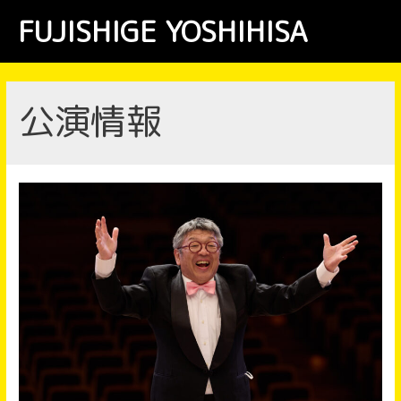
コ
FUJISHIGE YOSHIHISA
ン
Main
テ
Menu
ン
ツ
公演情報
へ
ス
キ
ッ
プ