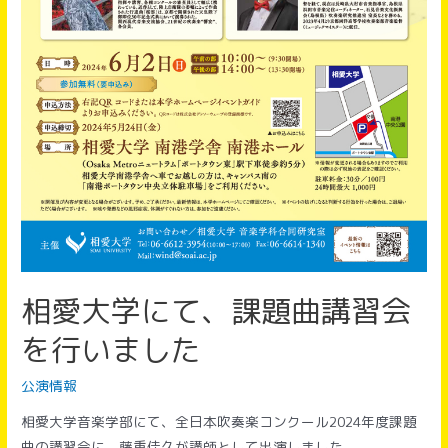
ト
ラ
コ
ン
サ
ー
ト
無
事
に
終
演
相愛大学にて、課題曲講習会
し
を行いました
ま
し
公演情報
た！
相愛大学音楽学部にて、全日本吹奏楽コンクール2024年度課題
曲の講習会に、藤重佳久が講師として出演しました。