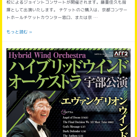
校によるジョイントコンサートが開催されます。藤重佳久も指
演
揮として出演いたします。 チケットのご購入は、京都コンサー
奏
トホールチケットカウンター窓口、または京 …
会
京
もっと読む »
都
両
洋
高
校・
京
都
橘
高
校
ジ
ョ
イ