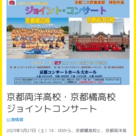
リ
ッ
ト
ウ
ィ
ン
ド
オ
ー
ケ
ス
ト
京都両洋高校・京都橘高校
ラ
第
ジョイントコンサート
4
回
公演情報
定
2023年5月27日（土）14：00から、京都橘高校と、京都両洋高
期