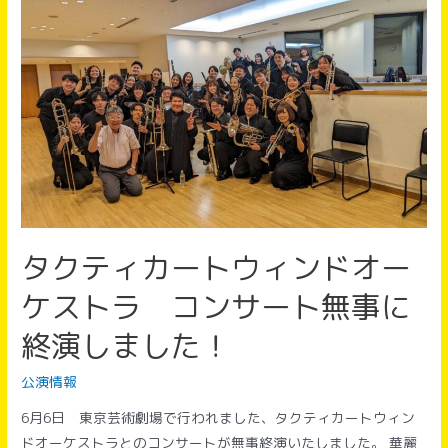
洋
高
校
マ
ー
チ
ン
グ
コ
ン
タクティカートウィンドオー
テ
ス
ケストラ コンサート無事に
ト
終演しました！
全
国
公演情報
大
6月6日 東京芸術劇場で行われました、タクティカートウィン
会
ドオーケストラとのコンサートが無事終演いたしました。 華麗
出